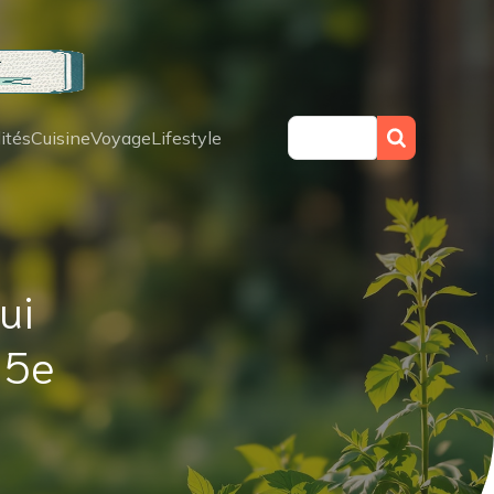
ités
Cuisine
Voyage
Lifestyle
ui
 5e