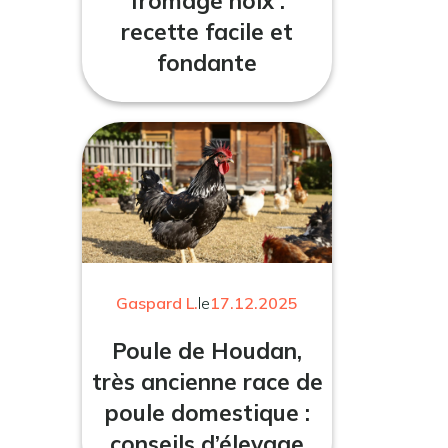
fromage noix :
recette facile et
fondante
Gaspard L.
le
17.12.2025
Poule de Houdan,
très ancienne race de
poule domestique :
conseils d’élevage