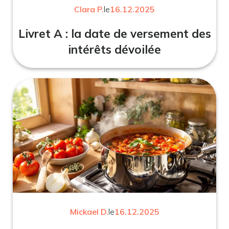
Clara P.
le
16.12.2025
Livret A : la date de versement des
intérêts dévoilée
Mickael D.
le
16.12.2025